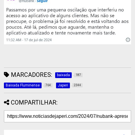
MARCADORES:
baixada
187
Baixada Fluminense
Japeri
764
2344
COMPARTILHAR: