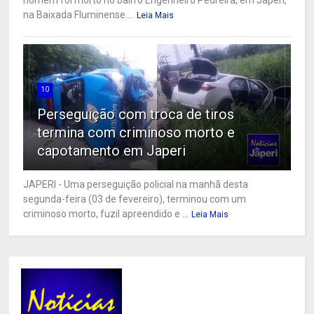
homem foi morto no bairro Engenheiro Pedreira, em Japeri,
na Baixada Fluminense....
Leia Mais
10
Perseguição com troca de tiros
termina com criminoso morto e
capotamento em Japeri
JAPERI - Uma perseguição policial na manhã desta
segunda-feira (03 de fevereiro), terminou com um
criminoso morto, fuzil apreendido e ...
Leia Mais