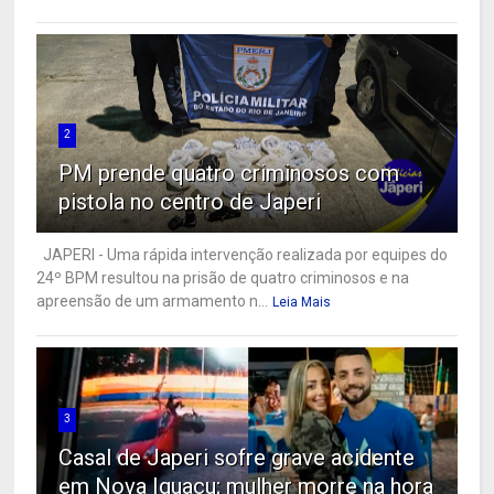
2
PM prende quatro criminosos com
pistola no centro de Japeri
JAPERI - Uma rápida intervenção realizada por equipes do
24º BPM resultou na prisão de quatro criminosos e na
apreensão de um armamento n...
Leia Mais
3
Casal de Japeri sofre grave acidente
em Nova Iguaçu; mulher morre na hora