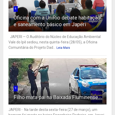
8
Oficina com a UniRio debate habitação
e saneamento básico em Japeri
JAPERI — O Auditório do Núcleo de Educação Ambiental
Vale do Ipê sediou, nesta quinta-feira (28/05), a Oficina
Comunitária do Projeto Dad...
Leia Mais
9
Filho mata pai na Baixada Fluminense
JAPERI - Na tarde desta sexta-feira (27 de março), um