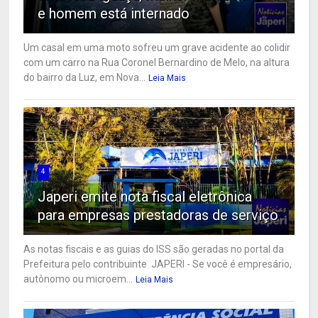
e homem está internado
Um casal em uma moto sofreu um grave acidente ao colidir
com um carro na Rua Coronel Bernardino de Melo, na altura
do bairro da Luz, em Nova...
Leia Mais
4
Japeri emite nota fiscal eletrônica
para empresas prestadoras de serviço
As notas fiscais e as guias do ISS são geradas no portal da
Prefeitura pelo contribuinte JAPERI - Se você é empresário,
autônomo ou microem...
Leia Mais