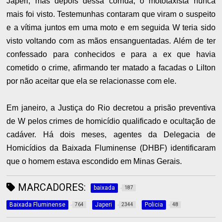
Japeri, mas depois dessa corrida, o mototaxista nunca
mais foi visto. Testemunhas contaram que viram o suspeito
e a vítima juntos em uma moto e em seguida W teria sido
visto voltando com as mãos ensanguentadas. Além de ter
confessado para conhecidos e para a ex que havia
cometido o crime, afirmando ter matado a facadas o Lilton
por não aceitar que ela se relacionasse com ele.
Em janeiro, a Justiça do Rio decretou a prisão preventiva
de W pelos crimes de homicídio qualificado e ocultação de
cadáver. Há dois meses, agentes da Delegacia de
Homicídios da Baixada Fluminense (DHBF) identificaram
que o homem estava escondido em Minas Gerais.
MARCADORES:
baixada
187
Baixada Fluminense
Japeri
Policia
764
2344
48