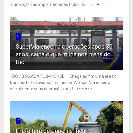
mudanças são implementadas todos os...
Leia Mais
6
SuperVia encerra operações após 30
anos; saiba o que muda nos trens do
Rio
RIO / BAIXADA FLUMINENSE — Chega ao fim uma era no
transporte ferroviário fluminense. A SuperVia encerra
oficialmente suas operações na R...
Leia Mais
7
Prefeitura de Japeri e Inea