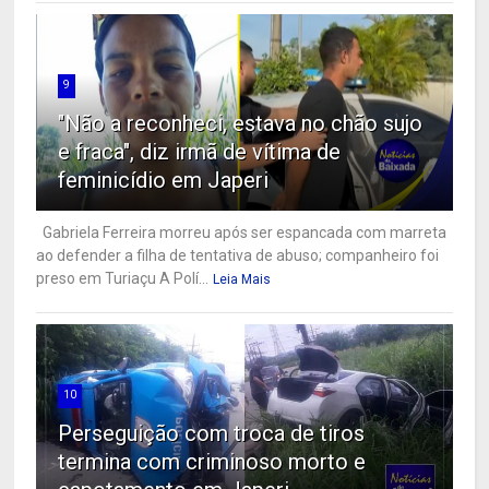
9
"Não a reconheci, estava no chão sujo
e fraca", diz irmã de vítima de
feminicídio em Japeri
Gabriela Ferreira morreu após ser espancada com marreta
ao defender a filha de tentativa de abuso; companheiro foi
preso em Turiaçu A Polí...
Leia Mais
10
Perseguição com troca de tiros
termina com criminoso morto e