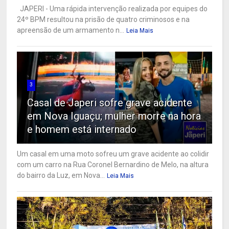
JAPERI - Uma rápida intervenção realizada por equipes do
24º BPM resultou na prisão de quatro criminosos e na
apreensão de um armamento n...
Leia Mais
3
Casal de Japeri sofre grave acidente
em Nova Iguaçu; mulher morre na hora
e homem está internado
Um casal em uma moto sofreu um grave acidente ao colidir
com um carro na Rua Coronel Bernardino de Melo, na altura
do bairro da Luz, em Nova...
Leia Mais