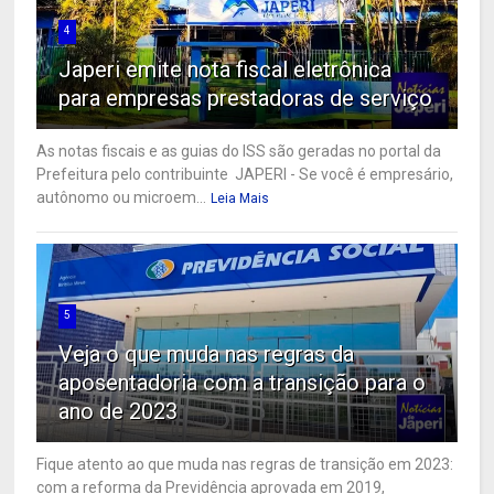
4
Japeri emite nota fiscal eletrônica
para empresas prestadoras de serviço
As notas fiscais e as guias do ISS são geradas no portal da
Prefeitura pelo contribuinte JAPERI - Se você é empresário,
autônomo ou microem...
Leia Mais
5
Veja o que muda nas regras da
aposentadoria com a transição para o
ano de 2023
Fique atento ao que muda nas regras de transição em 2023:
com a reforma da Previdência aprovada em 2019,