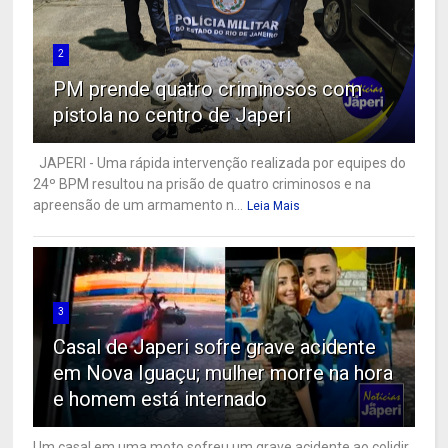
2
PM prende quatro criminosos com
pistola no centro de Japeri
JAPERI - Uma rápida intervenção realizada por equipes do
24º BPM resultou na prisão de quatro criminosos e na
apreensão de um armamento n...
Leia Mais
3
Casal de Japeri sofre grave acidente
em Nova Iguaçu; mulher morre na hora
e homem está internado
Um casal em uma moto sofreu um grave acidente ao colidir