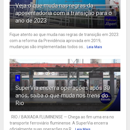
Veja o que muda nas regras da
aposentadoria com a transição para o
ano de 2023
Fique atento ao que muda nas regras de transição em 2023:
com a reforma da Previdência aprovada em 2019,
mudanças são implementadas todos os...
Leia Mais
6
SuperVia encerra operações após 30
anos; saiba o que muda nos trens do
Rio
RIO / BAIXADA FLUMINENSE — Chega ao fim uma era no
transporte ferroviário fluminense. A SuperVia encerra
oficialmente suas operações na R...
Leia Mais