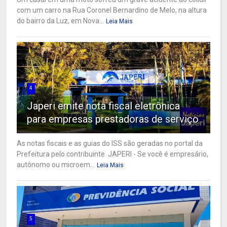
com um carro na Rua Coronel Bernardino de Melo, na altura
do bairro da Luz, em Nova...
Leia Mais
4
Japeri emite nota fiscal eletrônica
para empresas prestadoras de serviço
As notas fiscais e as guias do ISS são geradas no portal da
Prefeitura pelo contribuinte JAPERI - Se você é empresário,
autônomo ou microem...
Leia Mais
5