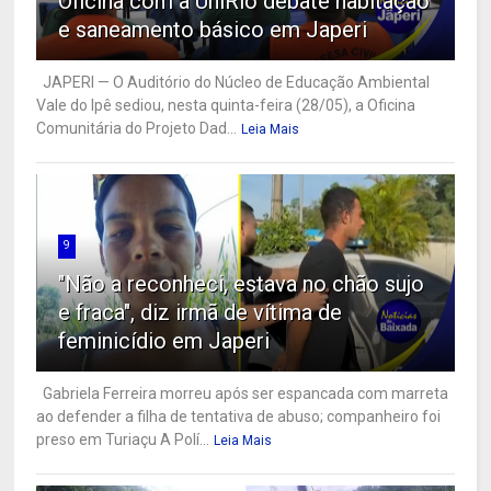
Oficina com a UniRio debate habitação
e saneamento básico em Japeri
JAPERI — O Auditório do Núcleo de Educação Ambiental
Vale do Ipê sediou, nesta quinta-feira (28/05), a Oficina
Comunitária do Projeto Dad...
Leia Mais
9
"Não a reconheci, estava no chão sujo
e fraca", diz irmã de vítima de
feminicídio em Japeri
Gabriela Ferreira morreu após ser espancada com marreta
ao defender a filha de tentativa de abuso; companheiro foi
preso em Turiaçu A Polí...
Leia Mais