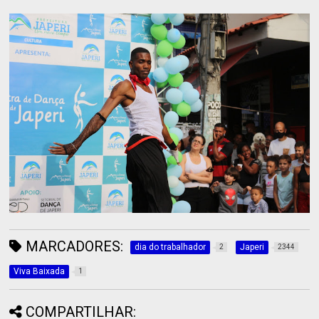
MARCADORES:
dia do trabalhador
Japeri
2
2344
Viva Baixada
1
COMPARTILHAR: