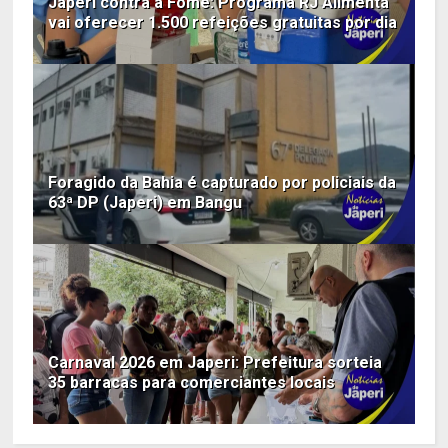
Japeri contra a Fome: Programa RJ Alimenta
vai oferecer 1.500 refeições gratuitas por dia
Foragido da Bahia é capturado por policiais da
63ª DP (Japeri) em Bangu
Carnaval 2026 em Japeri: Prefeitura sorteia
35 barracas para comerciantes locais