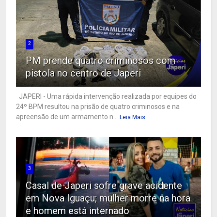
2
PM prende quatro criminosos com
pistola no centro de Japeri
JAPERI - Uma rápida intervenção realizada por equipes do
24º BPM resultou na prisão de quatro criminosos e na
apreensão de um armamento n...
Leia Mais
3
Casal de Japeri sofre grave acidente
em Nova Iguaçu; mulher morre na hora
e homem está internado