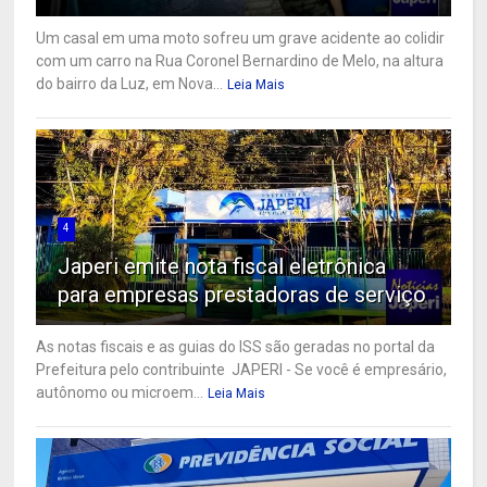
Um casal em uma moto sofreu um grave acidente ao colidir
com um carro na Rua Coronel Bernardino de Melo, na altura
do bairro da Luz, em Nova...
Leia Mais
4
Japeri emite nota fiscal eletrônica
para empresas prestadoras de serviço
As notas fiscais e as guias do ISS são geradas no portal da
Prefeitura pelo contribuinte JAPERI - Se você é empresário,
autônomo ou microem...
Leia Mais