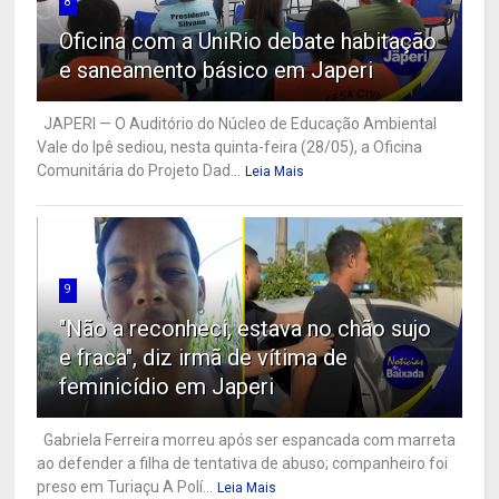
8
Oficina com a UniRio debate habitação
e saneamento básico em Japeri
JAPERI — O Auditório do Núcleo de Educação Ambiental
Vale do Ipê sediou, nesta quinta-feira (28/05), a Oficina
Comunitária do Projeto Dad...
Leia Mais
9
"Não a reconheci, estava no chão sujo
e fraca", diz irmã de vítima de
feminicídio em Japeri
Gabriela Ferreira morreu após ser espancada com marreta
ao defender a filha de tentativa de abuso; companheiro foi
preso em Turiaçu A Polí...
Leia Mais