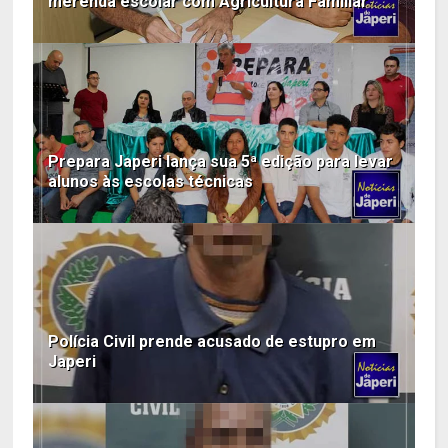
merenda escolar com Agricultura Familiar
Prepara Japeri lança sua 5ª edição para levar
alunos às escolas técnicas
Polícia Civil prende acusado de estupro em
Japeri