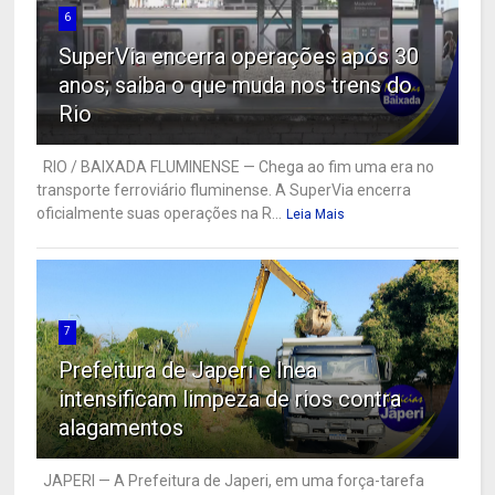
6
SuperVia encerra operações após 30
anos; saiba o que muda nos trens do
Rio
RIO / BAIXADA FLUMINENSE — Chega ao fim uma era no
transporte ferroviário fluminense. A SuperVia encerra
oficialmente suas operações na R...
Leia Mais
7
Prefeitura de Japeri e Inea
intensificam limpeza de rios contra
alagamentos
JAPERI — A Prefeitura de Japeri, em uma força-tarefa