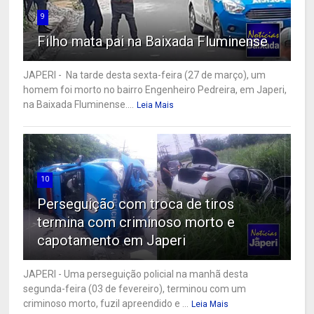
9
Filho mata pai na Baixada Fluminense
JAPERI - Na tarde desta sexta-feira (27 de março), um
homem foi morto no bairro Engenheiro Pedreira, em Japeri,
na Baixada Fluminense....
Leia Mais
10
Perseguição com troca de tiros
termina com criminoso morto e
capotamento em Japeri
JAPERI - Uma perseguição policial na manhã desta
segunda-feira (03 de fevereiro), terminou com um
criminoso morto, fuzil apreendido e ...
Leia Mais