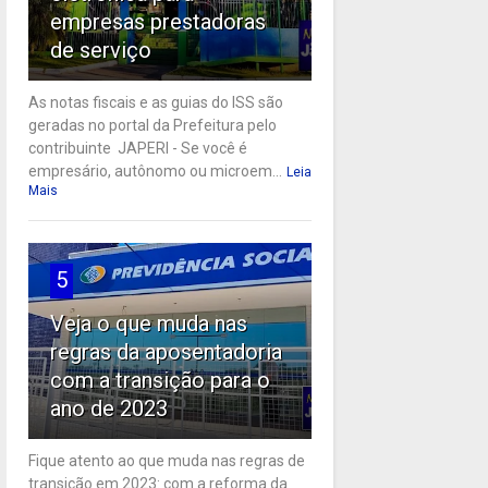
empresas prestadoras
de serviço
As notas fiscais e as guias do ISS são
geradas no portal da Prefeitura pelo
contribuinte JAPERI - Se você é
empresário, autônomo ou microem...
Leia
Mais
5
Veja o que muda nas
regras da aposentadoria
com a transição para o
ano de 2023
Fique atento ao que muda nas regras de
transição em 2023: com a reforma da