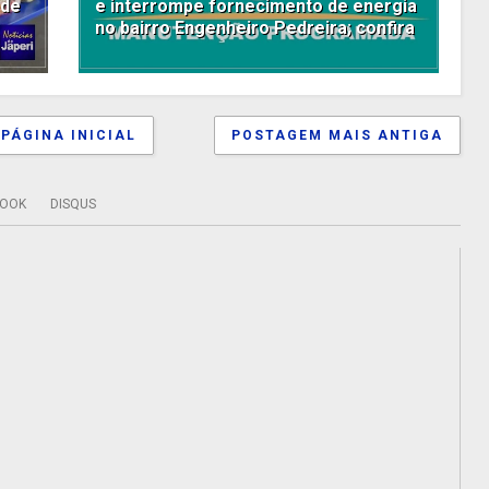
 de
e interrompe fornecimento de energia
no bairro Engenheiro Pedreira; confira
PÁGINA INICIAL
POSTAGEM MAIS ANTIGA
BOOK
DISQUS