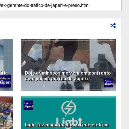
ária
Dois criminosos morrem em confronto
com polícia em rua de Japeri
Light faz manutenção na rede elétrica