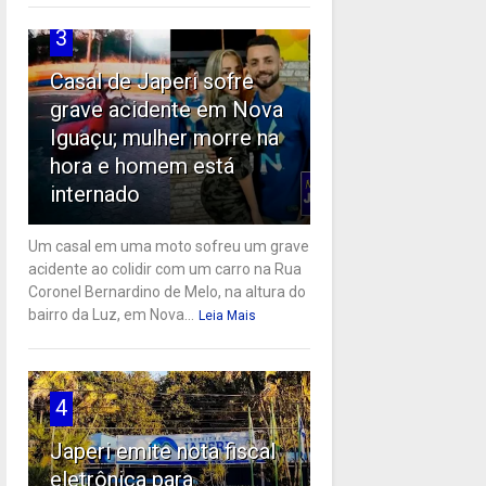
3
Casal de Japeri sofre
grave acidente em Nova
Iguaçu; mulher morre na
hora e homem está
internado
Um casal em uma moto sofreu um grave
acidente ao colidir com um carro na Rua
Coronel Bernardino de Melo, na altura do
bairro da Luz, em Nova...
Leia Mais
4
Japeri emite nota fiscal
eletrônica para