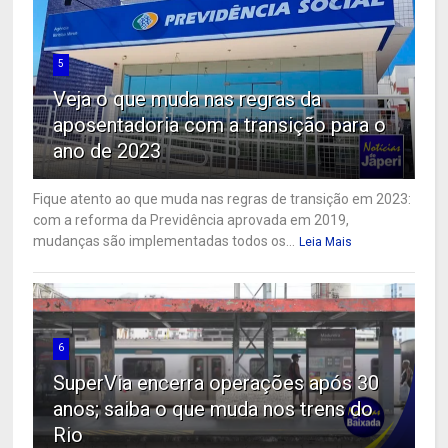
5
Veja o que muda nas regras da
aposentadoria com a transição para o
ano de 2023
Fique atento ao que muda nas regras de transição em 2023:
com a reforma da Previdência aprovada em 2019,
mudanças são implementadas todos os...
Leia Mais
6
SuperVia encerra operações após 30
anos; saiba o que muda nos trens do
Rio