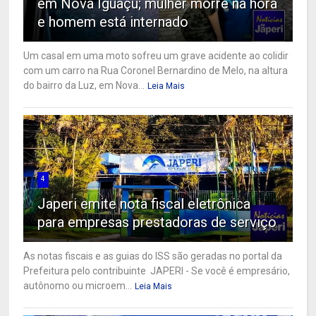
em Nova Iguaçu; mulher morre na hora
e homem está internado
Um casal em uma moto sofreu um grave acidente ao colidir
com um carro na Rua Coronel Bernardino de Melo, na altura
do bairro da Luz, em Nova...
Leia Mais
4
Japeri emite nota fiscal eletrônica
para empresas prestadoras de serviço
As notas fiscais e as guias do ISS são geradas no portal da
Prefeitura pelo contribuinte JAPERI - Se você é empresário,
autônomo ou microem...
Leia Mais