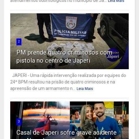
atendimentos odontológicos no município de Ja...
Leia Mais
2
PM prende quatro criminosos com
pistola no centro de Japeri
JAPERI - Uma rápida intervenção realizada por equipes do
24º BPM resultou na prisão de quatro criminosos e na
apreensão de um armamento n...
Leia Mais
3
Casal de Japeri sofre grave acidente