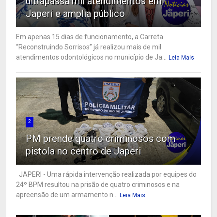
ultrapassa mil atendimentos em
Japeri e amplia público
Em apenas 15 dias de funcionamento, a Carreta
“Reconstruindo Sorrisos” já realizou mais de mil
atendimentos odontológicos no município de Ja...
Leia Mais
2
PM prende quatro criminosos com
pistola no centro de Japeri
JAPERI - Uma rápida intervenção realizada por equipes do
24º BPM resultou na prisão de quatro criminosos e na
apreensão de um armamento n...
Leia Mais