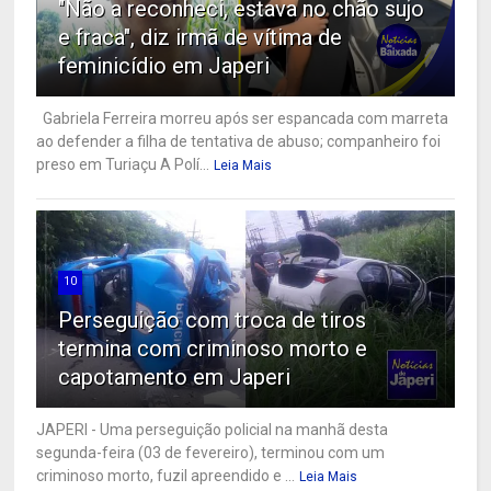
"Não a reconheci, estava no chão sujo
e fraca", diz irmã de vítima de
feminicídio em Japeri
Gabriela Ferreira morreu após ser espancada com marreta
ao defender a filha de tentativa de abuso; companheiro foi
preso em Turiaçu A Polí...
Leia Mais
10
Perseguição com troca de tiros
termina com criminoso morto e
capotamento em Japeri
JAPERI - Uma perseguição policial na manhã desta
segunda-feira (03 de fevereiro), terminou com um
criminoso morto, fuzil apreendido e ...
Leia Mais