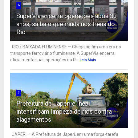
6
SuperVia encerra operações após 30
anos; saiba o que muda nos trens do
Rio
RIO / BAIXADA FLUMINENSE — Chega ao fim uma era no
transporte ferroviário fluminense. A SuperVia encerra
oficialmente suas operações na R...
Leia Mais
7
Prefeitura de Japeri e Inea
intensificam limpeza de rios contra
alagamentos
JAPERI — A Prefeitura de Japeri, em uma força-tarefa