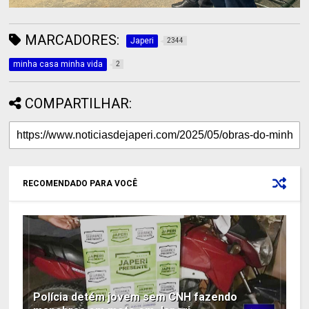
MARCADORES:
Japeri
2344
minha casa minha vida
2
COMPARTILHAR:
RECOMENDADO PARA VOCÊ
Polícia detém jovem sem CNH fazendo