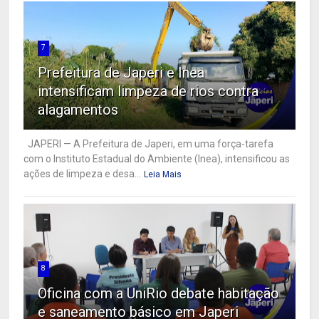
7
Prefeitura de Japeri e Inea
intensificam limpeza de rios contra
alagamentos
JAPERI — A Prefeitura de Japeri, em uma força-tarefa
com o Instituto Estadual do Ambiente (Inea), intensificou as
ações de limpeza e desa...
Leia Mais
8
Oficina com a UniRio debate habitação
e saneamento básico em Japeri