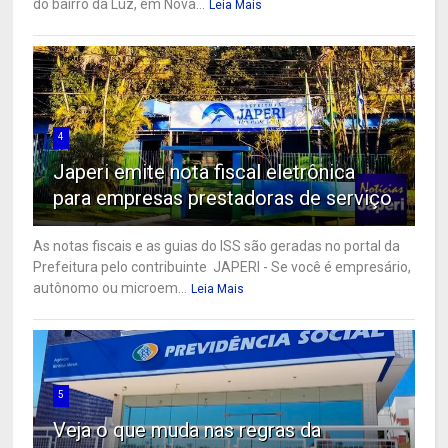
do bairro da Luz, em Nova...
Leia Mais
4
Japeri emite nota fiscal eletrônica
para empresas prestadoras de serviço
As notas fiscais e as guias do ISS são geradas no portal da
Prefeitura pelo contribuinte JAPERI - Se você é empresário,
autônomo ou microem...
Leia Mais
5
Veja o que muda nas regras da