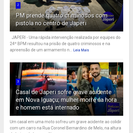
2
PM prende quatro criminosos com
pistola no centro de Japeri
JAPERI - Uma rápida intervenção realizada por equipes do
24º BPM resultou na prisão de quatro criminosos e na
apreensão de um armamento n...
Leia Mais
3
Casal de Japeri sofre grave acidente
em Nova Iguaçu; mulher morre na hora
e homem está internado
Um casal em uma moto sofreu um grave acidente ao colidir
com um carro na Rua Coronel Bernardino de Melo, na altura