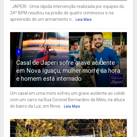
JAPERI - Uma rápida intervenção realizada por equipes do
24º BPM resultou na prisão de quatro criminosos e na
apreensão de um armamento n...
Leia Mais
3
Casal de Japeri sofre grave acidente
em Nova Iguaçu; mulher morre na hora
e homem está internado
Um casal em uma moto sofreu um grave acidente ao colidir
com um carro na Rua Coronel Bernardino de Melo, na altura
do bairro da Luz, em Nova...
Leia Mais