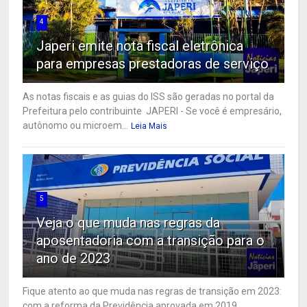
4
Japeri emite nota fiscal eletrônica
para empresas prestadoras de serviço
As notas fiscais e as guias do ISS são geradas no portal da
Prefeitura pelo contribuinte JAPERI - Se você é empresário,
autônomo ou microem...
Leia Mais
5
Veja o que muda nas regras da
aposentadoria com a transição para o
ano de 2023
Fique atento ao que muda nas regras de transição em 2023:
com a reforma da Previdência aprovada em 2019,