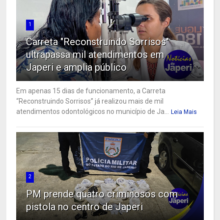
1
Carreta "Reconstruindo Sorrisos"
ultrapassa mil atendimentos em
Japeri e amplia público
Em apenas 15 dias de funcionamento, a Carreta
“Reconstruindo Sorrisos” já realizou mais de mil
atendimentos odontológicos no município de Ja...
Leia Mais
2
PM prende quatro criminosos com
pistola no centro de Japeri