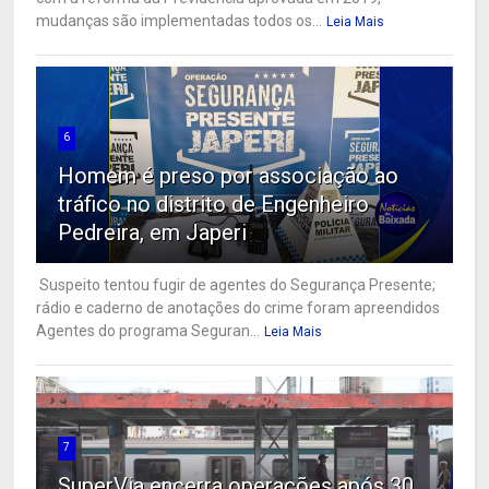
mudanças são implementadas todos os...
Leia Mais
6
Homem é preso por associação ao
tráfico no distrito de Engenheiro
Pedreira, em Japeri
Suspeito tentou fugir de agentes do Segurança Presente;
rádio e caderno de anotações do crime foram apreendidos
Agentes do programa Seguran...
Leia Mais
7
SuperVia encerra operações após 30