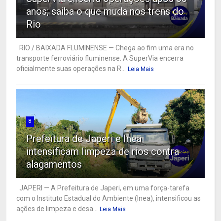
anos; saiba o que muda nos trens do
Rio
RIO / BAIXADA FLUMINENSE — Chega ao fim uma era no
transporte ferroviário fluminense. A SuperVia encerra
oficialmente suas operações na R...
Leia Mais
8
Prefeitura de Japeri e Inea
intensificam limpeza de rios contra
alagamentos
JAPERI — A Prefeitura de Japeri, em uma força-tarefa
com o Instituto Estadual do Ambiente (Inea), intensificou as
ações de limpeza e desa...
Leia Mais