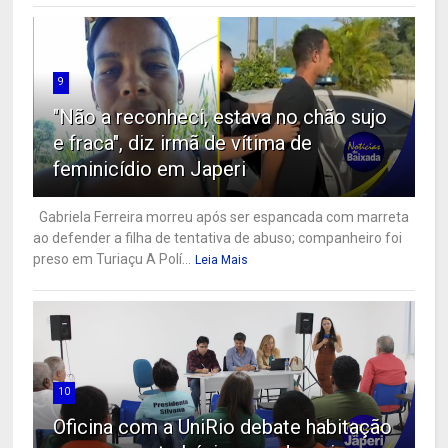
9
"Não a reconheci, estava no chão sujo
e fraca", diz irmã de vítima de
feminicídio em Japeri
Gabriela Ferreira morreu após ser espancada com marreta
ao defender a filha de tentativa de abuso; companheiro foi
preso em Turiaçu A Polí...
Leia Mais
10
Oficina com a UniRio debate habitação