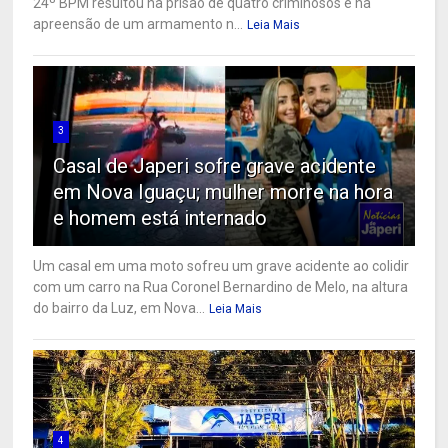
24º BPM resultou na prisão de quatro criminosos e na
apreensão de um armamento n...
Leia Mais
3
Casal de Japeri sofre grave acidente
em Nova Iguaçu; mulher morre na hora
e homem está internado
Um casal em uma moto sofreu um grave acidente ao colidir
com um carro na Rua Coronel Bernardino de Melo, na altura
do bairro da Luz, em Nova...
Leia Mais
4