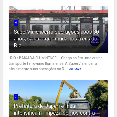
6
SuperVia encerra operações após 30
anos; saiba o que muda nos trens do
Rio
RIO / BAIXADA FLUMINENSE — Chega ao fim uma era no
transporte ferroviário fluminense. A SuperVia encerra
oficialmente suas operações na R...
Leia Mais
7
Prefeitura de Japeri e Inea
intensificam limpeza de rios contra