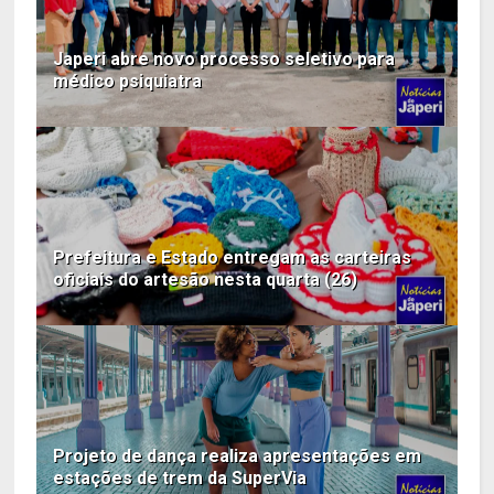
Japeri abre novo processo seletivo para
médico psiquiatra
Prefeitura e Estado entregam as carteiras
oficiais do artesão nesta quarta (26)
Projeto de dança realiza apresentações em
estações de trem da SuperVia