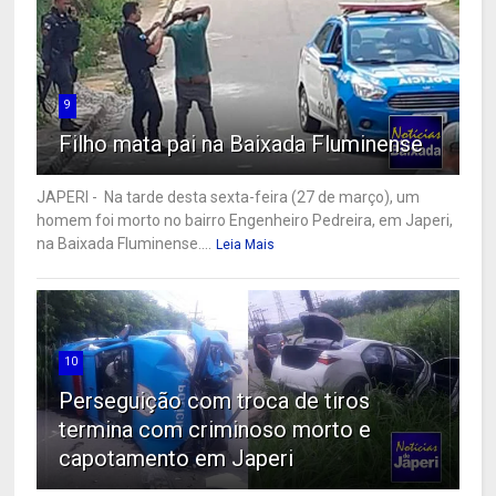
9
Filho mata pai na Baixada Fluminense
JAPERI - Na tarde desta sexta-feira (27 de março), um
homem foi morto no bairro Engenheiro Pedreira, em Japeri,
na Baixada Fluminense....
Leia Mais
10
Perseguição com troca de tiros
termina com criminoso morto e
capotamento em Japeri