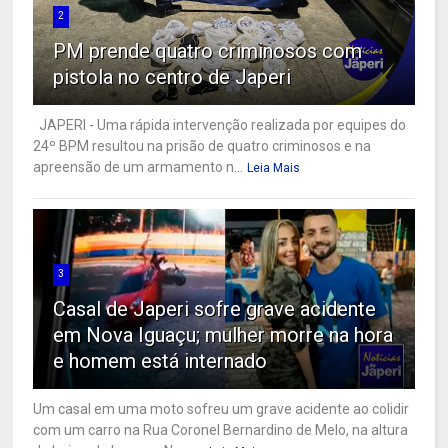
2
PM prende quatro criminosos com
pistola no centro de Japeri
JAPERI - Uma rápida intervenção realizada por equipes do
24º BPM resultou na prisão de quatro criminosos e na
apreensão de um armamento n...
Leia Mais
3
Casal de Japeri sofre grave acidente
em Nova Iguaçu; mulher morre na hora
e homem está internado
Um casal em uma moto sofreu um grave acidente ao colidir
com um carro na Rua Coronel Bernardino de Melo, na altura