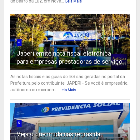
do bairro da Luz, em Nova...
Leia Mais
4
Japeri emite nota fiscal eletrônica
para empresas prestadoras de serviço
As notas fiscais e as guias do ISS são geradas no portal da
Prefeitura pelo contribuinte JAPERI - Se você é empresário,
autônomo ou microem...
Leia Mais
5
Veja o que muda nas regras da