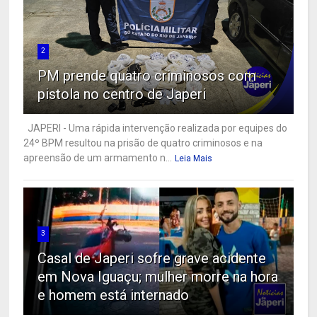
2
PM prende quatro criminosos com
pistola no centro de Japeri
JAPERI - Uma rápida intervenção realizada por equipes do
24º BPM resultou na prisão de quatro criminosos e na
apreensão de um armamento n...
Leia Mais
3
Casal de Japeri sofre grave acidente
em Nova Iguaçu; mulher morre na hora
e homem está internado