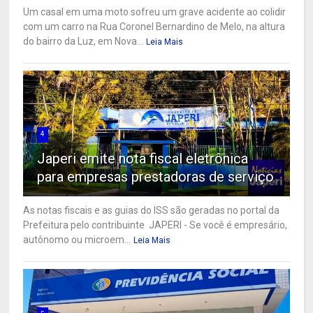
Um casal em uma moto sofreu um grave acidente ao colidir
com um carro na Rua Coronel Bernardino de Melo, na altura
do bairro da Luz, em Nova...
Leia Mais
4
Japeri emite nota fiscal eletrônica
para empresas prestadoras de serviço
As notas fiscais e as guias do ISS são geradas no portal da
Prefeitura pelo contribuinte JAPERI - Se você é empresário,
autônomo ou microem...
Leia Mais