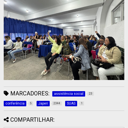
MARCADORES:
assistência social
23
conferência
Japeri
SUAS
5
2344
1
COMPARTILHAR: