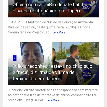
Oficina com a UniRio debate habitação
e saneamento básico em Japeri
JAPERI — O Auditório do Núcleo de Educação Ambiental
Vale do Ipê sediou, nesta quinta-feira (28/05), a Oficina
Comunitária do Projeto Dad...
Leia Mais
9
"Não a reconheci, estava no chão sujo
e fraca", diz irmã de vítima de
feminicídio em Japeri
Gabriela Ferreira morreu após ser espancada com marreta
ao defender a filha de tentativa de abuso; companheiro foi
preso em Turiaçu A Polí...
Leia Mais