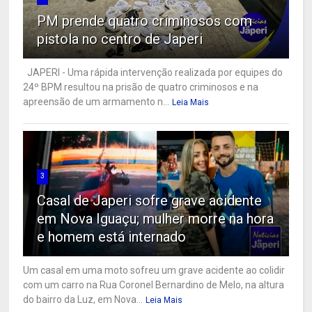
PM prende quatro criminosos com
pistola no centro de Japeri
JAPERI - Uma rápida intervenção realizada por equipes do
24º BPM resultou na prisão de quatro criminosos e na
apreensão de um armamento n...
Leia Mais
3
Casal de Japeri sofre grave acidente
em Nova Iguaçu; mulher morre na hora
e homem está internado
Um casal em uma moto sofreu um grave acidente ao colidir
com um carro na Rua Coronel Bernardino de Melo, na altura
do bairro da Luz, em Nova...
Leia Mais