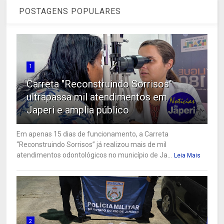
POSTAGENS POPULARES
1
Carreta "Reconstruindo Sorrisos"
ultrapassa mil atendimentos em
Japeri e amplia público
Em apenas 15 dias de funcionamento, a Carreta
“Reconstruindo Sorrisos” já realizou mais de mil
atendimentos odontológicos no município de Ja...
Leia Mais
2