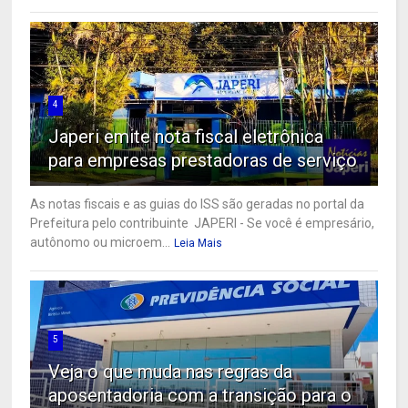
4
Japeri emite nota fiscal eletrônica
para empresas prestadoras de serviço
As notas fiscais e as guias do ISS são geradas no portal da
Prefeitura pelo contribuinte JAPERI - Se você é empresário,
autônomo ou microem...
Leia Mais
5
Veja o que muda nas regras da
aposentadoria com a transição para o