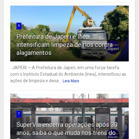
6
Prefeitura de Japeri e Inea
intensificam limpeza de rios contra
alagamentos
JAPERI — A Prefeitura de Japeri, em uma força-tarefa
com o Instituto Estadual do Ambiente (Inea), intensificou as
ações de limpeza e desa...
Leia Mais
7
SuperVia encerra operações após 30
anos; saiba o que muda nos trens do