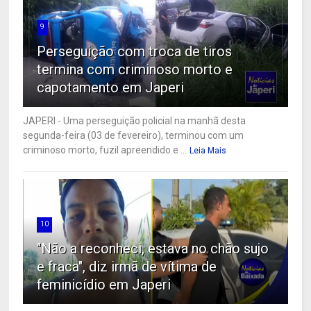
9
Perseguição com troca de tiros
termina com criminoso morto e
capotamento em Japeri
JAPERI - Uma perseguição policial na manhã desta
segunda-feira (03 de fevereiro), terminou com um
criminoso morto, fuzil apreendido e ...
Leia Mais
10
"Não a reconheci, estava no chão sujo
e fraca", diz irmã de vítima de
feminicídio em Japeri