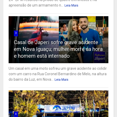
apreensão de um armamento n...
Leia Mais
3
Casal de Japeri sofre grave acidente
em Nova Iguaçu; mulher morre na hora
e homem está internado
Um casal em uma moto sofreu um grave acidente ao colidir
com um carro na Rua Coronel Bernardino de Melo, na altura
do bairro da Luz, em Nova...
Leia Mais
4