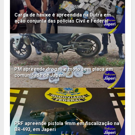
Carga de haxixe é apreendida na Dutra em
ação conjunta das polícias Civil e Federal
PM apreende drogas e moto sem placa em
comunidade de Japeri
PRF apreende pistola 9mm em fiscalização na
BR-493, em Japeri