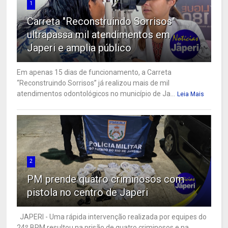
1
Carreta "Reconstruindo Sorrisos"
ultrapassa mil atendimentos em
Japeri e amplia público
Em apenas 15 dias de funcionamento, a Carreta
“Reconstruindo Sorrisos” já realizou mais de mil
atendimentos odontológicos no município de Ja...
Leia Mais
2
PM prende quatro criminosos com
pistola no centro de Japeri
JAPERI - Uma rápida intervenção realizada por equipes do
24º BPM resultou na prisão de quatro criminosos e na