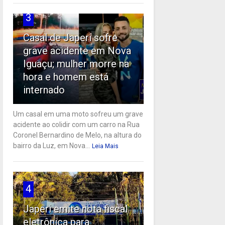
3
Casal de Japeri sofre
grave acidente em Nova
Iguaçu; mulher morre na
hora e homem está
internado
Um casal em uma moto sofreu um grave
acidente ao colidir com um carro na Rua
Coronel Bernardino de Melo, na altura do
bairro da Luz, em Nova...
Leia Mais
4
Japeri emite nota fiscal
eletrônica para