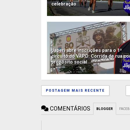
celebração
Japeri abre inscrições para o 1º
circuito do VAPO: Corrida de rua c
propósito social
POSTAGEM MAIS RECENTE
COMENTÁRIOS
BLOGGER
FACE