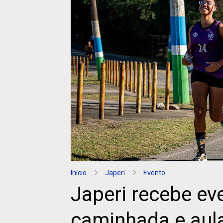
Início
Japeri
Evento
Japeri recebe ev
caminhada e aul