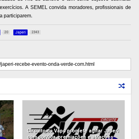
 exercícios. A SEMEL convida moradores, profissionais de
a participarem.
Japeri
20
2343
m
Circuito do Vapo promete agitar Japeri
com corrida, premiações e atrações