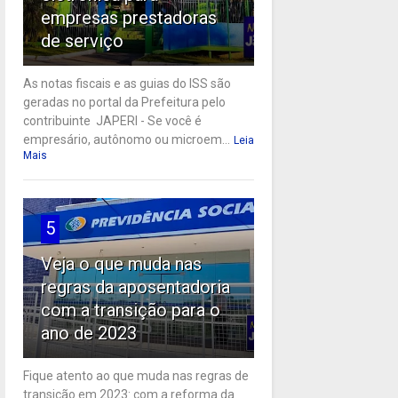
empresas prestadoras
de serviço
As notas fiscais e as guias do ISS são
geradas no portal da Prefeitura pelo
contribuinte JAPERI - Se você é
empresário, autônomo ou microem...
Leia
Mais
5
Veja o que muda nas
regras da aposentadoria
com a transição para o
ano de 2023
Fique atento ao que muda nas regras de
transição em 2023: com a reforma da