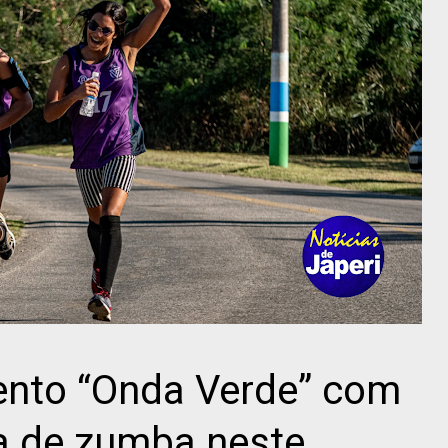
ento “Onda Verde” com
a de zumba neste