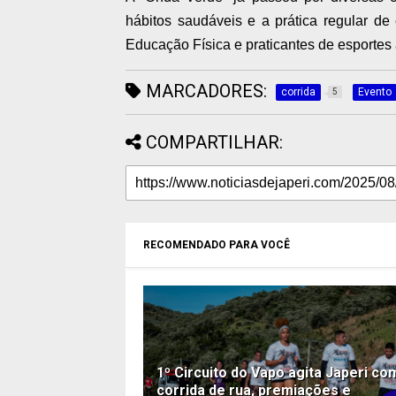
hábitos saudáveis e a prática regular de
Educação Física e praticantes de esportes 
MARCADORES:
corrida
Evento
5
COMPARTILHAR:
RECOMENDADO PARA VOCÊ
1º Circuito do Vapo agita Japeri co
corrida de rua, premiações e