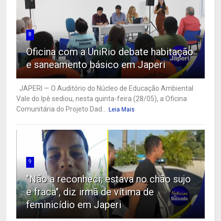
8
Oficina com a UniRio debate habitação
e saneamento básico em Japeri
JAPERI — O Auditório do Núcleo de Educação Ambiental
Vale do Ipê sediou, nesta quinta-feira (28/05), a Oficina
Comunitária do Projeto Dad...
Leia Mais
9
"Não a reconheci, estava no chão sujo
e fraca", diz irmã de vítima de
feminicídio em Japeri