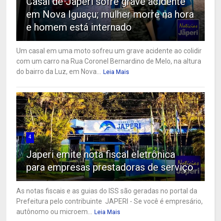
Casal de Japeri sofre grave acidente
em Nova Iguaçu; mulher morre na hora
e homem está internado
Um casal em uma moto sofreu um grave acidente ao colidir
com um carro na Rua Coronel Bernardino de Melo, na altura
do bairro da Luz, em Nova...
Leia Mais
4
Japeri emite nota fiscal eletrônica
para empresas prestadoras de serviço
As notas fiscais e as guias do ISS são geradas no portal da
Prefeitura pelo contribuinte JAPERI - Se você é empresário,
autônomo ou microem...
Leia Mais