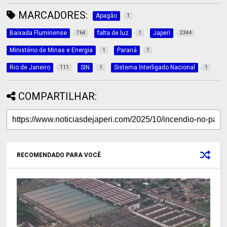
MARCADORES:
Apagão
1
Baixada Fluminense
falta de luz
Japeri
764
1
2344
Ministério de Minas e Energia
Paraná
1
1
Rio de Janeiro
SIN
Sistema Interligado Nacional
111
1
1
COMPARTILHAR:
RECOMENDADO PARA VOCÊ