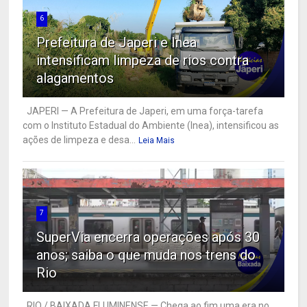
6
Prefeitura de Japeri e Inea
intensificam limpeza de rios contra
alagamentos
JAPERI — A Prefeitura de Japeri, em uma força-tarefa
com o Instituto Estadual do Ambiente (Inea), intensificou as
ações de limpeza e desa...
Leia Mais
7
SuperVia encerra operações após 30
anos; saiba o que muda nos trens do
Rio
RIO / BAIXADA FLUMINENSE — Chega ao fim uma era no