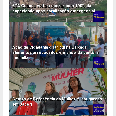
ETA Guandu volta a operar com 100% da
capacidade após paralisação emergencial
Ação da Cidadania distribui na Baixada
alimentos arrecadados em show da cantora
Ludmilla
Centro de Referência da Mulher é inaugurado
em Japeri