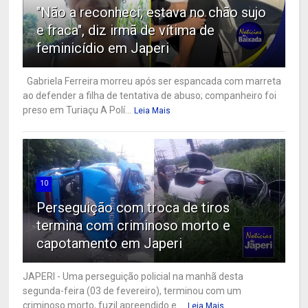
"Não a reconheci, estava no chão sujo
e fraca", diz irmã de vítima de
feminicídio em Japeri
Gabriela Ferreira morreu após ser espancada com marreta
ao defender a filha de tentativa de abuso; companheiro foi
preso em Turiaçu A Polí...
Leia Mais
10
Perseguição com troca de tiros
termina com criminoso morto e
capotamento em Japeri
JAPERI - Uma perseguição policial na manhã desta
segunda-feira (03 de fevereiro), terminou com um
criminoso morto, fuzil apreendido e ...
Leia Mais