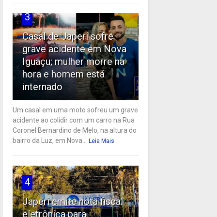
3
Casal de Japeri sofre
grave acidente em Nova
Iguaçu; mulher morre na
hora e homem está
internado
Um casal em uma moto sofreu um grave
acidente ao colidir com um carro na Rua
Coronel Bernardino de Melo, na altura do
bairro da Luz, em Nova...
Leia Mais
4
Japeri emite nota fiscal
eletrônica para