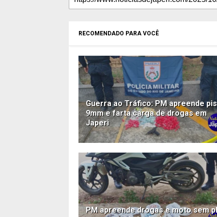
RECOMENDADO PARA VOCÊ
Guerra ao Tráfico: PM apreende pis
9mm e farta carga de drogas em
Japeri
PM apreende drogas e moto sem p