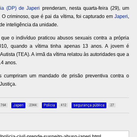
ia (DP) de Japeri
prenderam, nesta quarta-feira (29), um
O criminoso, que é pai da vítima, foi capturado em
Japeri
,
e inteligência da unidade.
 que o indivíduo praticou abusos sexuais contra a própria
010, quando a vítima tinha apenas 13 anos. A jovem é
utista (TEA). A irmã da vítima relatou às autoridades que a
14 anos.
tes cumpriram um mandado de prisão preventiva contra o
Justiça.
Japeri
Polícia
segurança pública
764
2344
412
27