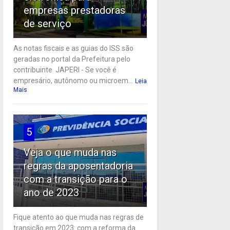
empresas prestadoras
de serviço
As notas fiscais e as guias do ISS são
geradas no portal da Prefeitura pelo
contribuinte JAPERI - Se você é
empresário, autônomo ou microem...
Leia
Mais
5
Veja o que muda nas
regras da aposentadoria
com a transição para o
ano de 2023
Fique atento ao que muda nas regras de
transição em 2023: com a reforma da