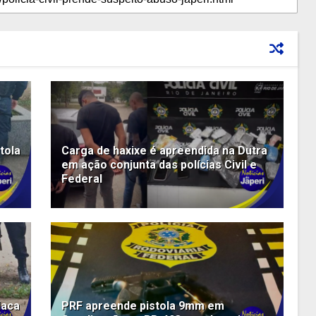
tola
Carga de haxixe é apreendida na Dutra
em ação conjunta das polícias Civil e
Federal
laca
PRF apreende pistola 9mm em