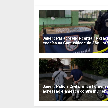
Japeri: PM apreende carga de crac
cocaína na Comunidade do São Jor
Japeri: Polícia Civil prende homem 
agressão e ameaça contra mulher