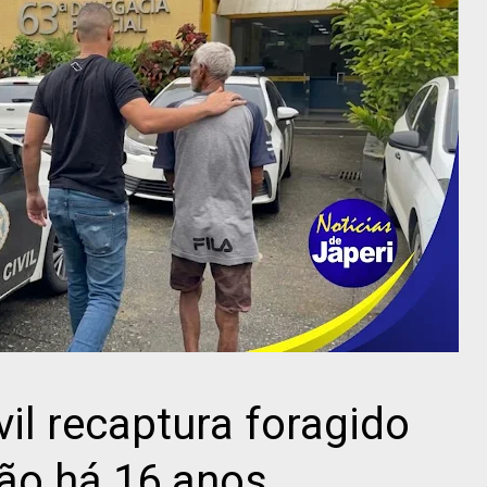
ivil recaptura foragido
são há 16 anos