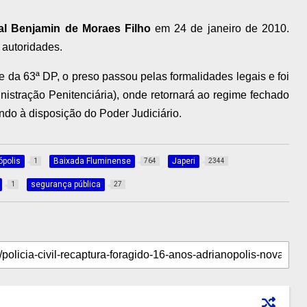
nal Benjamin de Moraes Filho
em 24 de janeiro de 2010.
 autoridades.
 da 63ª DP, o preso passou pelas formalidades legais e foi
nistração Penitenciária), onde retornará ao regime fechado
ando à disposição do Poder Judiciário.
ópolis
Baixada Fluminense
Japeri
1
764
2344
segurança pública
1
27