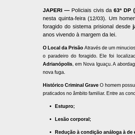
JAPERI
—
Policiais civis da
63ª DP (
nesta quinta-feira (12/03). Um homem
foragido do sistema prisional desde
anos vivendo à margem da lei.
O Local da Prisão
Através de um minucioso
o paradeiro do foragido. Ele foi locali
Adrianópolis
, em Nova Iguaçu. A abordag
nova fuga.
Histórico Criminal Grave
O homem possui 
praticados no âmbito familiar. Entre as co
Estupro;
Lesão corporal;
Redução à condição análoga à de 