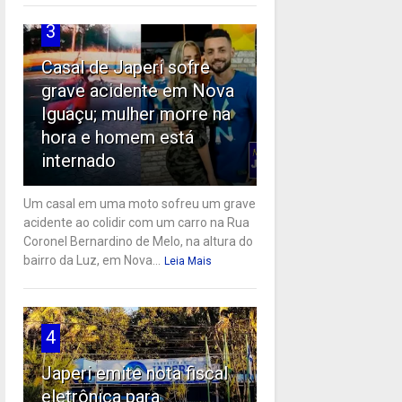
3
Casal de Japeri sofre
grave acidente em Nova
Iguaçu; mulher morre na
hora e homem está
internado
Um casal em uma moto sofreu um grave
acidente ao colidir com um carro na Rua
Coronel Bernardino de Melo, na altura do
bairro da Luz, em Nova...
Leia Mais
4
Japeri emite nota fiscal
eletrônica para