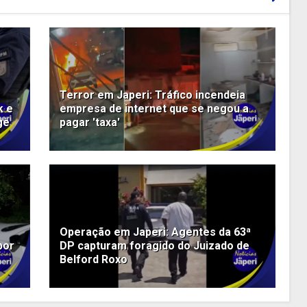
Terror em Japeri: Tráfico incendeia
k e
empresa de internet que se negou a
ge
pagar 'taxa'
Operação em Japeri: Agentes da 63ª
por
DP capturam foragido do Juizado de
Belford Roxo