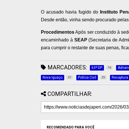
O acusado havia fugido do
Instituto Pe
Desde então, vinha sendo procurado pelas
Procedimentos
Após ser conduzido à sede
encaminhado à
SEAP
(Secretaria de Admi
para cumprir o restante de suas penas, fic
MARCADORES:
63ª DP
Adrian
16
Nova Iguaçu
Polícia Civil
Recaptura
31
25
COMPARTILHAR:
RECOMENDADO PARA VOCÊ