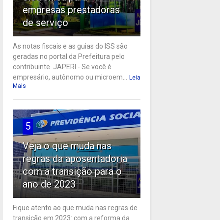
empresas prestadoras
de serviço
As notas fiscais e as guias do ISS são
geradas no portal da Prefeitura pelo
contribuinte JAPERI - Se você é
empresário, autônomo ou microem...
Leia
Mais
5
Veja o que muda nas
regras da aposentadoria
com a transição para o
ano de 2023
Fique atento ao que muda nas regras de
transição em 2023: com a reforma da