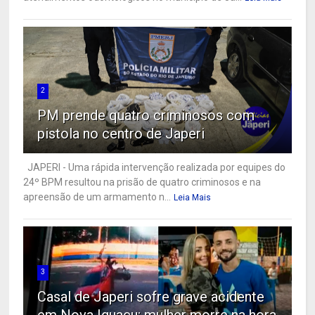
2
PM prende quatro criminosos com
pistola no centro de Japeri
JAPERI - Uma rápida intervenção realizada por equipes do
24º BPM resultou na prisão de quatro criminosos e na
apreensão de um armamento n...
Leia Mais
3
Casal de Japeri sofre grave acidente
em Nova Iguaçu; mulher morre na hora