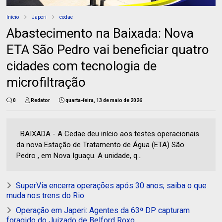
Início
Japeri
cedae
Abastecimento na Baixada: Nova
ETA São Pedro vai beneficiar quatro
cidades com tecnologia de
microfiltração
0
Redator
quarta-feira, 13 de maio de 2026
BAIXADA - A Cedae deu início aos testes operacionais
da nova Estação de Tratamento de Água (ETA) São
Pedro , em Nova Iguaçu. A unidade, q...
SuperVia encerra operações após 30 anos; saiba o que
muda nos trens do Rio
Operação em Japeri: Agentes da 63ª DP capturam
foragido do Juizado de Belford Roxo