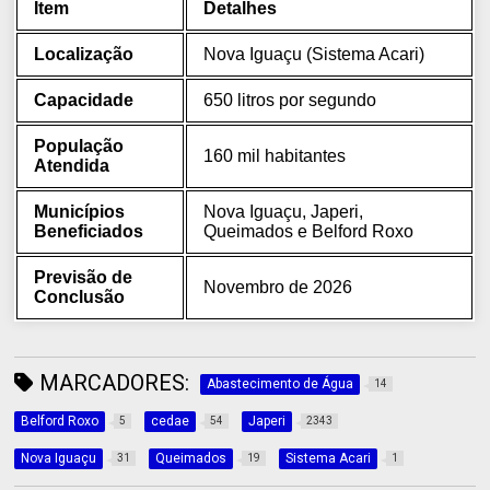
Item
Detalhes
Localização
Nova Iguaçu (Sistema Acari)
Capacidade
650 litros por segundo
População
160 mil habitantes
Atendida
Municípios
Nova Iguaçu, Japeri,
Beneficiados
Queimados e Belford Roxo
Previsão de
Novembro de 2026
Conclusão
MARCADORES:
Abastecimento de Água
14
Belford Roxo
cedae
Japeri
5
54
2343
Nova Iguaçu
Queimados
Sistema Acari
31
19
1