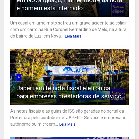
e homem está internado
Um casal em uma moto sofreu um grave acidente ao colidir
com um carro na Rua Coronel Bernardino de Melo, na altura
do bairro da Luz, em Nova...
Leia Mais
4
Japeri emite nota fiscal eletrônica
para empresas prestadoras de serviço
As notas fiscais e as guias do ISS são geradas no portal da
Prefeitura pelo contribuinte JAPERI - Se você é empresário,
autônomo ou microem...
Leia Mais