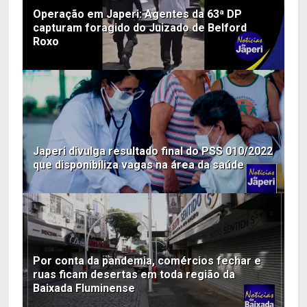
Operação em Japeri: Agentes da 63ª DP
capturam foragido do Juizado de Belford
Roxo
Japeri divulga resultado final do PSS 010/2022
que disponibiliza vagas na área da saúde
Por conta da pandemia, comércios fechar e
ruas ficam desertas em toda região da
Baixada Fluminense