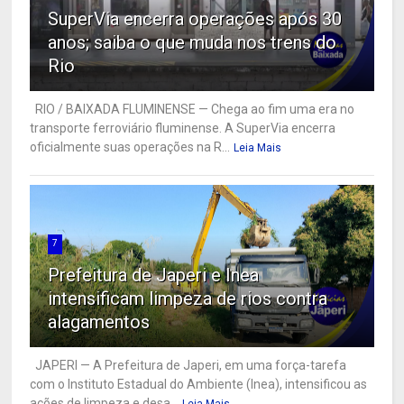
SuperVia encerra operações após 30
anos; saiba o que muda nos trens do
Rio
RIO / BAIXADA FLUMINENSE — Chega ao fim uma era no
transporte ferroviário fluminense. A SuperVia encerra
oficialmente suas operações na R...
Leia Mais
7
Prefeitura de Japeri e Inea
intensificam limpeza de rios contra
alagamentos
JAPERI — A Prefeitura de Japeri, em uma força-tarefa
com o Instituto Estadual do Ambiente (Inea), intensificou as
ações de limpeza e desa...