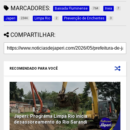
MARCADORES:
Baixada Fluminense
Inea
764
7
Japeri
Limpa Rio
Prevenção de Enchentes
2344
2
3
COMPARTILHAR:
RECOMENDADO PARA VOCÊ
Japeri: Programa Limpa Rio inicia
desassoreamento do Rio Sarandi