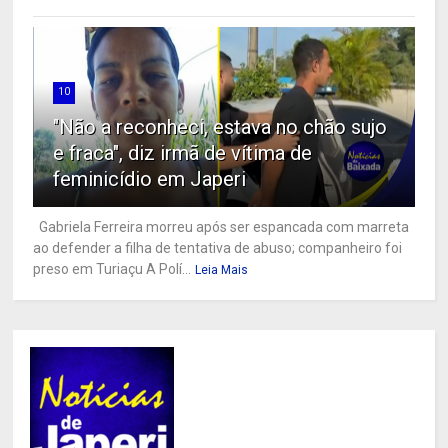
10
"Não a reconheci, estava no chão sujo
e fraca", diz irmã de vítima de
feminicídio em Japeri
Gabriela Ferreira morreu após ser espancada com marreta
ao defender a filha de tentativa de abuso; companheiro foi
preso em Turiaçu A Polí...
Leia Mais