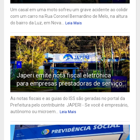
Um casal em uma moto sofreu um grave acidente ao colidir
com um carro na Rua Coronel Bernardino de Melo, na altura
do bairro da Luz, em Nova...
Leia Mais
4
Japeri emite nota fiscal eletrônica
para empresas prestadoras de serviço
As notas fiscais e as guias do ISS são geradas no portal da
Prefeitura pelo contribuinte JAPERI - Se você é empresário,
autônomo ou microem...
Leia Mais