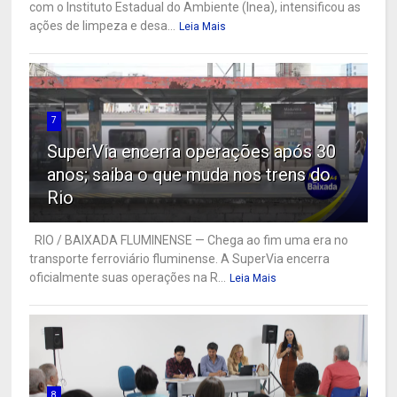
com o Instituto Estadual do Ambiente (Inea), intensificou as
ações de limpeza e desa...
Leia Mais
7
SuperVia encerra operações após 30
anos; saiba o que muda nos trens do
Rio
RIO / BAIXADA FLUMINENSE — Chega ao fim uma era no
transporte ferroviário fluminense. A SuperVia encerra
oficialmente suas operações na R...
Leia Mais
8