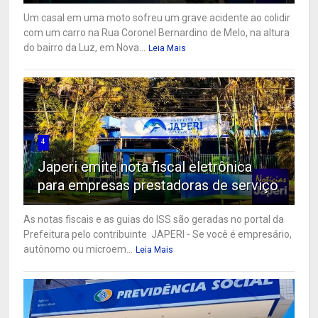
Um casal em uma moto sofreu um grave acidente ao colidir
com um carro na Rua Coronel Bernardino de Melo, na altura
do bairro da Luz, em Nova...
Leia Mais
4
Japeri emite nota fiscal eletrônica
para empresas prestadoras de serviço
As notas fiscais e as guias do ISS são geradas no portal da
Prefeitura pelo contribuinte JAPERI - Se você é empresário,
autônomo ou microem...
Leia Mais