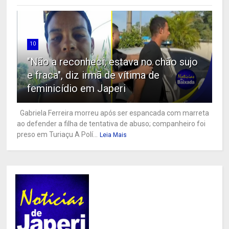
10
"Não a reconheci, estava no chão sujo
e fraca", diz irmã de vítima de
feminicídio em Japeri
Gabriela Ferreira morreu após ser espancada com marreta
ao defender a filha de tentativa de abuso; companheiro foi
preso em Turiaçu A Polí...
Leia Mais