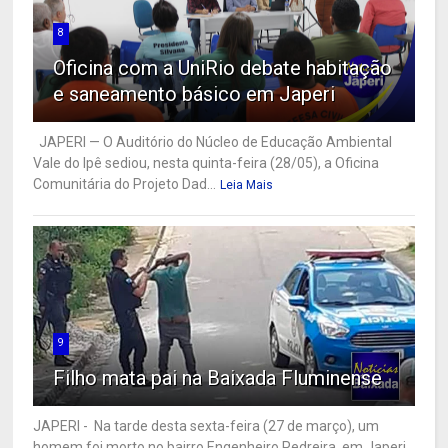
8
Oficina com a UniRio debate habitação
e saneamento básico em Japeri
JAPERI — O Auditório do Núcleo de Educação Ambiental
Vale do Ipê sediou, nesta quinta-feira (28/05), a Oficina
Comunitária do Projeto Dad...
Leia Mais
9
Filho mata pai na Baixada Fluminense
JAPERI - Na tarde desta sexta-feira (27 de março), um
homem foi morto no bairro Engenheiro Pedreira, em Japeri,