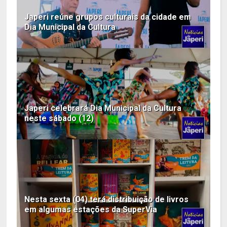
Japeri reúne grupos culturais da cidade em
Dia Municipal da Cultura
Japeri celebrará Dia Municipal da Cultura
neste sábado (12)
Nesta sexta (04) terá distribuição de livros
em algumas estações da SuperVia