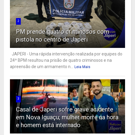
2
PM prende quatro criminosos com
pistola no centro de Japeri
JAPERI - Uma rápida intervenção realizada por equipes do
24º BPM resultou na prisão de quatro criminosos e na
apreensão de um armamento n...
Leia Mais
3
Casal de Japeri sofre grave acidente
em Nova Iguaçu; mulher morre na hora
e homem está internado