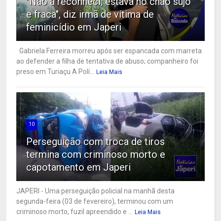
"Não a reconheci, estava no chão sujo
e fraca", diz irmã de vítima de
feminicídio em Japeri
Gabriela Ferreira morreu após ser espancada com marreta
ao defender a filha de tentativa de abuso; companheiro foi
preso em Turiaçu A Polí...
Leia Mais
10
Perseguição com troca de tiros
termina com criminoso morto e
capotamento em Japeri
JAPERI - Uma perseguição policial na manhã desta
segunda-feira (03 de fevereiro), terminou com um
criminoso morto, fuzil apreendido e ...
Leia Mais