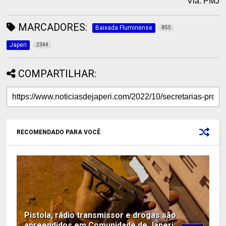
Via: PMJ
MARCADORES:
Baixada Fluminense
855
Japeri
2344
COMPARTILHAR:
RECOMENDADO PARA VOCÊ
Pistola, rádio transmissor e drogas são
apreendidos em Comunidade de Japeri