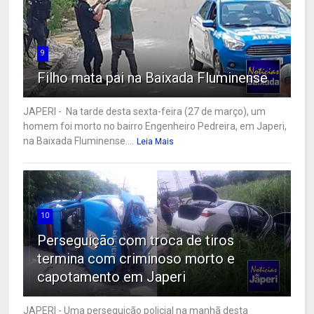
9
Filho mata pai na Baixada Fluminense
JAPERI - Na tarde desta sexta-feira (27 de março), um
homem foi morto no bairro Engenheiro Pedreira, em Japeri,
na Baixada Fluminense....
Leia Mais
10
Perseguição com troca de tiros
termina com criminoso morto e
capotamento em Japeri
JAPERI - Uma perseguição policial na manhã desta