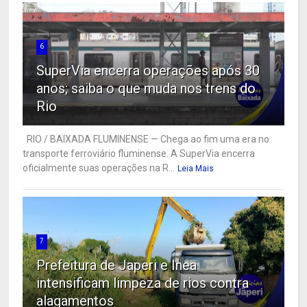
6
SuperVia encerra operações após 30
anos; saiba o que muda nos trens do
Rio
RIO / BAIXADA FLUMINENSE — Chega ao fim uma era no
transporte ferroviário fluminense. A SuperVia encerra
oficialmente suas operações na R...
Leia Mais
7
Prefeitura de Japeri e Inea
intensificam limpeza de rios contra
alagamentos