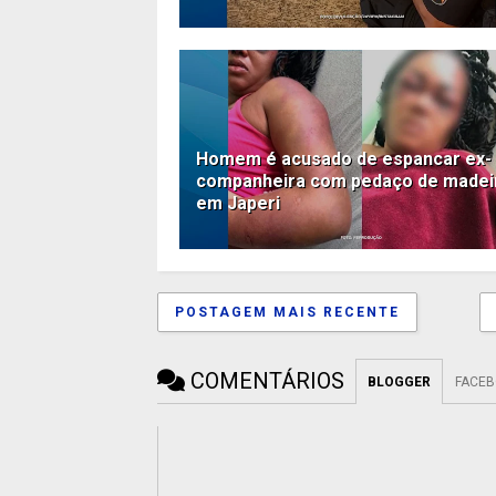
Homem é acusado de espancar ex-
companheira com pedaço de madei
em Japeri
POSTAGEM MAIS RECENTE
COMENTÁRIOS
BLOGGER
FACE