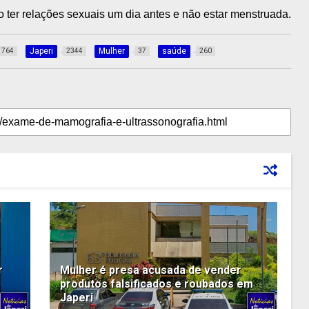
o ter relações sexuais um dia antes e não estar menstruada.
Japeri
Mulher
saúde
764
2344
37
260
r
Mulher é presa acusada de vender
produtos falsificados e roubados em
Japeri