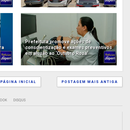
Prefeitura promove ações de
ra
conscientização e exames preventivos
em alusão ao ‘Outubro Rosa’
PÁGINA INICIAL
POSTAGEM MAIS ANTIGA
BOOK
DISQUS