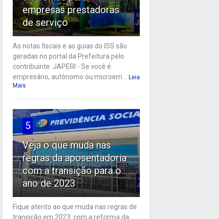
empresas prestadoras
de serviço
As notas fiscais e as guias do ISS são
geradas no portal da Prefeitura pelo
contribuinte JAPERI - Se você é
empresário, autônomo ou microem...
Leia
Mais
5
Veja o que muda nas
regras da aposentadoria
com a transição para o
ano de 2023
Fique atento ao que muda nas regras de
transição em 2023: com a reforma da