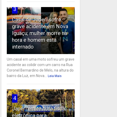
3
Casal de Japeri sofre
grave acidente em Nova
Iguaçu; mulher morre na
hora e homem está
internado
Um casal em uma moto sofreu um grave
acidente ao colidir com um carro na Rua
Coronel Bernardino de Melo, na altura do
bairro da Luz, em Nova...
Leia Mais
4
Japeri emite nota fiscal
eletrônica para