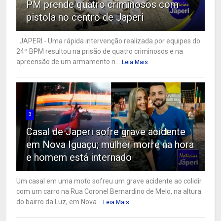
PM prende quatro criminosos com
pistola no centro de Japeri
JAPERI - Uma rápida intervenção realizada por equipes do
24º BPM resultou na prisão de quatro criminosos e na
apreensão de um armamento n...
Leia Mais
3
Casal de Japeri sofre grave acidente
em Nova Iguaçu; mulher morre na hora
e homem está internado
Um casal em uma moto sofreu um grave acidente ao colidir
com um carro na Rua Coronel Bernardino de Melo, na altura
do bairro da Luz, em Nova...
Leia Mais