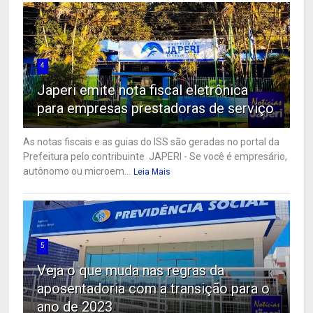
4
Japeri emite nota fiscal eletrônica
para empresas prestadoras de serviço
As notas fiscais e as guias do ISS são geradas no portal da
Prefeitura pelo contribuinte JAPERI - Se você é empresário,
autônomo ou microem...
Leia Mais
5
Veja o que muda nas regras da
aposentadoria com a transição para o
ano de 2023