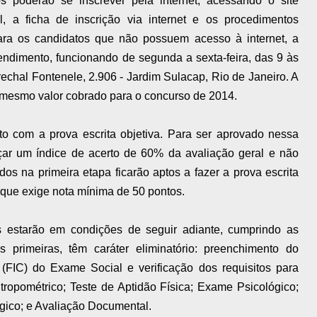
s poderão se inscrever pela internet, acessando o site
, a ficha de inscrição via internet e os procedimentos
Para os candidatos que não possuem acesso à internet, a
endimento, funcionando de segunda a sexta-feira, das 9 às
chal Fontenele, 2.906 - Jardim Sulacap, Rio de Janeiro. A
o mesmo valor cobrado para o concurso de 2014.
to com a prova escrita objetiva. Para ser aprovado nessa
nçar um índice de acerto de 60% da avaliação geral e não
os na primeira etapa ficarão aptos a fazer a prova escrita
, que exige nota mínima de 50 pontos.
 estarão em condições de seguir adiante, cumprindo as
primeiras, têm caráter eliminatório: preenchimento do
 (FIC) do Exame Social e verificação dos requisitos para
ropométrico; Teste de Aptidão Física; Exame Psicológico;
ico; e Avaliação Documental.