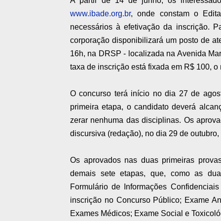
A partir de 14 de junho, os interessado
www.ibade.org.br
, onde constam o Edital
necessários à efetivação da inscrição. 
corporação disponibilizará um posto de at
16h, na DRSP - localizada na Avenida Mare
taxa de inscrição está fixada em R$ 100, 
O concurso terá início no dia 27 de agos
primeira etapa, o candidato deverá alca
zerar nenhuma das disciplinas. Os aprovad
discursiva (redação), no dia 29 de outubro
Os aprovados nas duas primeiras provas
demais sete etapas, que, como as duas 
Formulário de Informações Confidenciais
inscrição no Concurso Público; Exame Ant
Exames Médicos; Exame Social e Toxicológ