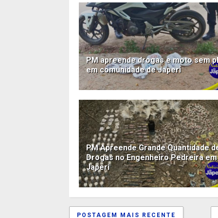
PM apreende drogas e moto sem p
em comunidade de Japeri
PM Apreende Grande Quantidade d
Drogas no Engenheiro Pedreira em
Japeri
POSTAGEM MAIS RECENTE