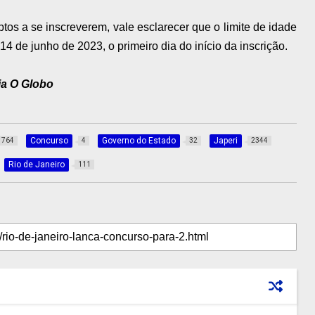
ptos a se inscreverem, vale esclarecer que o limite de idade
4 de junho de 2023, o primeiro dia do início da inscrição.
ia O Globo
Concurso
Governo do Estado
Japeri
764
4
32
2344
Rio de Janeiro
111