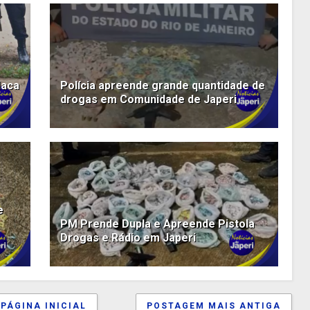
laca
Polícia apreende grande quantidade de
drogas em Comunidade de Japeri
e
PM Prende Dupla e Apreende Pistola
Drogas e Rádio em Japeri
PÁGINA INICIAL
POSTAGEM MAIS ANTIGA