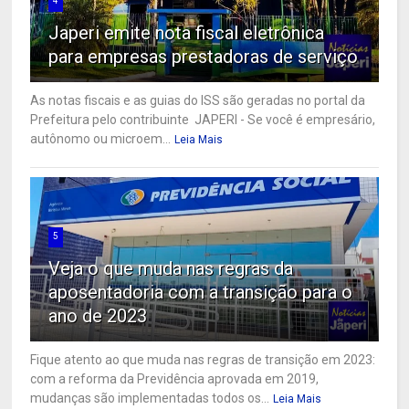
4
Japeri emite nota fiscal eletrônica
para empresas prestadoras de serviço
As notas fiscais e as guias do ISS são geradas no portal da
Prefeitura pelo contribuinte JAPERI - Se você é empresário,
autônomo ou microem...
Leia Mais
5
Veja o que muda nas regras da
aposentadoria com a transição para o
ano de 2023
Fique atento ao que muda nas regras de transição em 2023:
com a reforma da Previdência aprovada em 2019,
mudanças são implementadas todos os...
Leia Mais