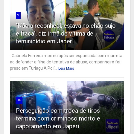
9
"Não a reconheci, estava no chão sujo
e fraca", diz irmã de vítima de
feminicídio em Japeri
Gabriela Ferreira morreu após ser espancada com marreta
ao defender a filha de tentativa de abuso; companheiro foi
preso em Turiaçu A Polí...
Leia Mais
10
Perseguição com troca de tiros
termina com criminoso morto e
capotamento em Japeri