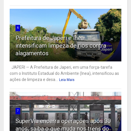
6
Prefeitura de Japeri e Inea
intensificam limpeza de rios contra
alagamentos
JAPERI — A Prefeitura de Japeri, em uma força-tarefa
com o Instituto Estadual do Ambiente (Inea), intensificou as
ações de limpeza e desa...
Leia Mais
7
SuperVia encerra operações após 30
anos; saiba o que muda nos trens do