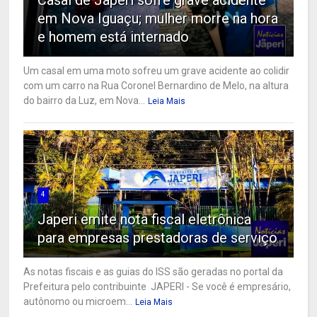
em Nova Iguaçu; mulher morre na hora
e homem está internado
Um casal em uma moto sofreu um grave acidente ao colidir
com um carro na Rua Coronel Bernardino de Melo, na altura
do bairro da Luz, em Nova...
Leia Mais
4
Japeri emite nota fiscal eletrônica
para empresas prestadoras de serviço
As notas fiscais e as guias do ISS são geradas no portal da
Prefeitura pelo contribuinte JAPERI - Se você é empresário,
autônomo ou microem...
Leia Mais