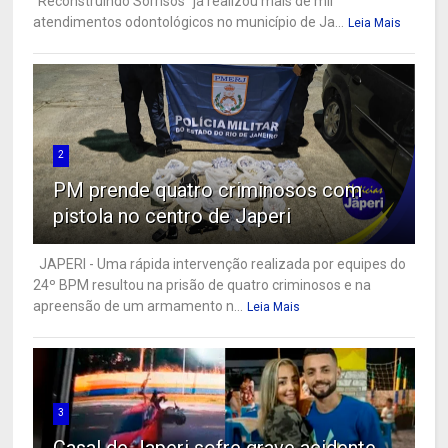
“Reconstruindo Sorrisos” já realizou mais de mil
atendimentos odontológicos no município de Ja...
Leia Mais
2
PM prende quatro criminosos com
pistola no centro de Japeri
JAPERI - Uma rápida intervenção realizada por equipes do
24º BPM resultou na prisão de quatro criminosos e na
apreensão de um armamento n...
Leia Mais
3
Casal de Japeri sofre grave acidente