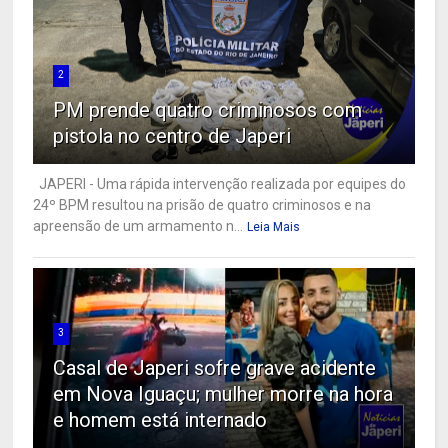
2
PM prende quatro criminosos com
pistola no centro de Japeri
JAPERI - Uma rápida intervenção realizada por equipes do
24º BPM resultou na prisão de quatro criminosos e na
apreensão de um armamento n...
Leia Mais
3
Casal de Japeri sofre grave acidente
em Nova Iguaçu; mulher morre na hora
e homem está internado