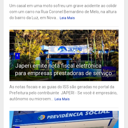
Um casal em uma moto sofreu um grave acidente ao colidir
com um carro na Rua Coronel Bernardino de Melo, na altura
do bairro da Luz, em Nova...
Leia Mais
4
Japeri emite nota fiscal eletrônica
para empresas prestadoras de serviço
As notas fiscais e as guias do ISS são geradas no portal da
Prefeitura pelo contribuinte JAPERI - Se você é empresário,
autônomo ou microem...
Leia Mais