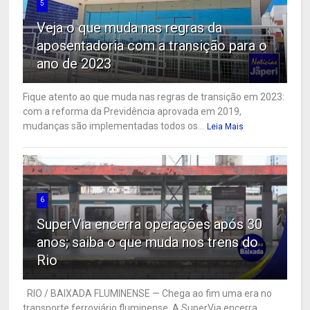
5
Veja o que muda nas regras da
aposentadoria com a transição para o
ano de 2023
Fique atento ao que muda nas regras de transição em 2023:
com a reforma da Previdência aprovada em 2019,
mudanças são implementadas todos os...
Leia Mais
6
SuperVia encerra operações após 30
anos; saiba o que muda nos trens do
Rio
RIO / BAIXADA FLUMINENSE — Chega ao fim uma era no
transporte ferroviário fluminense. A SuperVia encerra