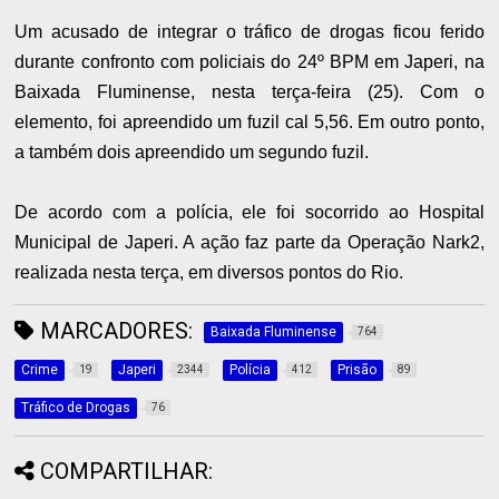
Um acusado de integrar o tráfico de drogas ficou ferido
durante confronto com policiais do 24º BPM em Japeri, na
Baixada Fluminense, nesta terça-feira (25). Com o
elemento, foi apreendido um fuzil cal 5,56. Em outro ponto,
a também dois apreendido um segundo fuzil.
De acordo com a polícia, ele foi socorrido ao Hospital
Municipal de Japeri. A ação faz parte da Operação Nark2,
realizada nesta terça, em diversos pontos do Rio.
MARCADORES:
Baixada Fluminense
764
Crime
Japeri
Polícia
Prisão
19
2344
412
89
Tráfico de Drogas
76
COMPARTILHAR: