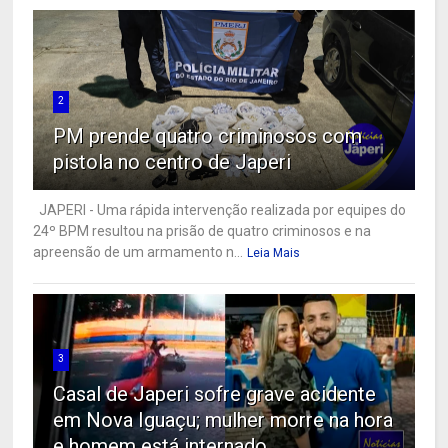
2
PM prende quatro criminosos com
pistola no centro de Japeri
JAPERI - Uma rápida intervenção realizada por equipes do
24º BPM resultou na prisão de quatro criminosos e na
apreensão de um armamento n...
Leia Mais
3
Casal de Japeri sofre grave acidente
em Nova Iguaçu; mulher morre na hora
e homem está internado