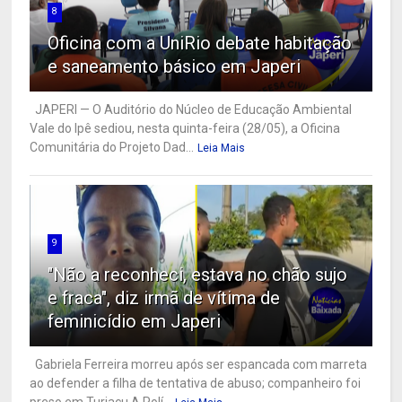
8
Oficina com a UniRio debate habitação
e saneamento básico em Japeri
JAPERI — O Auditório do Núcleo de Educação Ambiental
Vale do Ipê sediou, nesta quinta-feira (28/05), a Oficina
Comunitária do Projeto Dad...
Leia Mais
9
"Não a reconheci, estava no chão sujo
e fraca", diz irmã de vítima de
feminicídio em Japeri
Gabriela Ferreira morreu após ser espancada com marreta
ao defender a filha de tentativa de abuso; companheiro foi