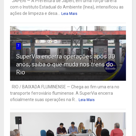
JAPERI — A Prefeitura de Japeri, em uma força-tarefa
com o Instituto Estadual do Ambiente (Inea), intensificou as
ações de limpeza e desa...
Leia Mais
7
SuperVia encerra operações após 30
anos; saiba o que muda nos trens do
Rio
RIO / BAIXADA FLUMINENSE — Chega ao fim uma era no
transporte ferroviário fluminense. A SuperVia encerra
oficialmente suas operações na R...
Leia Mais