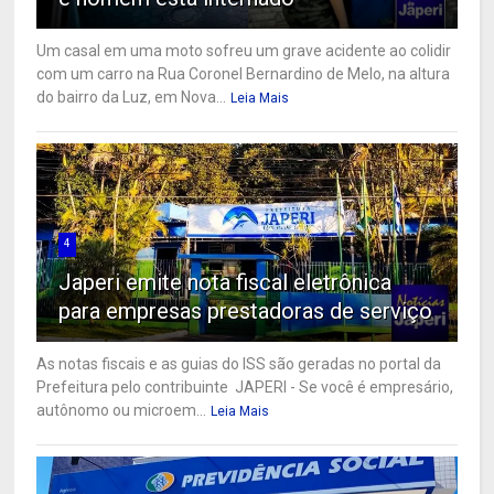
Um casal em uma moto sofreu um grave acidente ao colidir
com um carro na Rua Coronel Bernardino de Melo, na altura
do bairro da Luz, em Nova...
Leia Mais
4
Japeri emite nota fiscal eletrônica
para empresas prestadoras de serviço
As notas fiscais e as guias do ISS são geradas no portal da
Prefeitura pelo contribuinte JAPERI - Se você é empresário,
autônomo ou microem...
Leia Mais