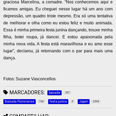
graciosa Marcelina, a comadre. “Nos conhecemos aqui e
ficamos amigas. Eu cheguei nesse lugar há um ano com
depressão, um quadro triste mesmo. Era só uma tentativa
de melhorar e olha como eu estou feliz e muito animada.
Essa é minha primeira festa junina dançando, trouxe minha
filha, botei roupa, já dancei. E estou apaixonada pela
minha nova vida. A festa está maravilhosa e eu amo esse
lugar”, declarou, já retornando com o par para mais uma
dança.
Fotos: Suzane Vasconcellos
MARCADORES:
baixada
187
Baixada Fluminense
festa junina
Japeri
764
3
2344