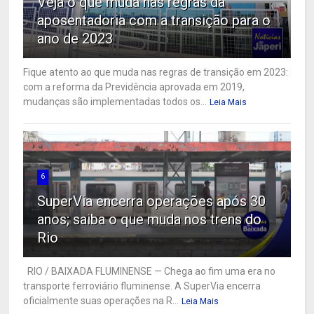
Veja o que muda nas regras da
aposentadoria com a transição para o
ano de 2023
Fique atento ao que muda nas regras de transição em 2023:
com a reforma da Previdência aprovada em 2019,
mudanças são implementadas todos os...
Leia Mais
6
SuperVia encerra operações após 30
anos; saiba o que muda nos trens do
Rio
RIO / BAIXADA FLUMINENSE — Chega ao fim uma era no
transporte ferroviário fluminense. A SuperVia encerra
oficialmente suas operações na R...
Leia Mais