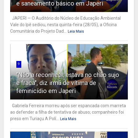
e saneamento básico em Japeri
JAPERI — O Auditório do Núcleo de Educação Ambiental
Vale do Ipê sediou, nesta quinta-feira (28/05), a Oficina
Comunitária do Projeto Dad...
Leia Mais
9
"Não a reconheci, estava no chão sujo
e fraca", diz irmã de vítima de
feminicídio em Japeri
Gabriela Ferreira morreu após ser espancada com marreta
ao defender a filha de tentativa de abuso; companheiro foi
preso em Turiaçu A Polí...
Leia Mais