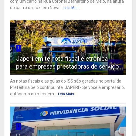
com um carro na Rua Coronel Bernardino de Melo, na altura
do bairro da Luz, em Nova...
Leia Mais
4
Japeri emite nota fiscal eletrônica
para empresas prestadoras de serviço
As notas fiscais e as guias do ISS são geradas no portal da
Prefeitura pelo contribuinte JAPERI - Se você é empresário,
autônomo ou microem...
Leia Mais
5