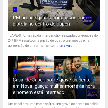
2
PM prende quatro criminosos com
pistola no centro de Japeri
JAPERI - Uma rápida intervenção realizada por equipes do
24º BPM resultou na prisão de quatro criminosos e na
apreensão de um armamento n...
Leia Mais
3
Casal de Japeri sofre grave acidente
em Nova Iguaçu; mulher morre na hora
e homem está internado
Um casal em uma moto sofreu um grave acidente ao colidir