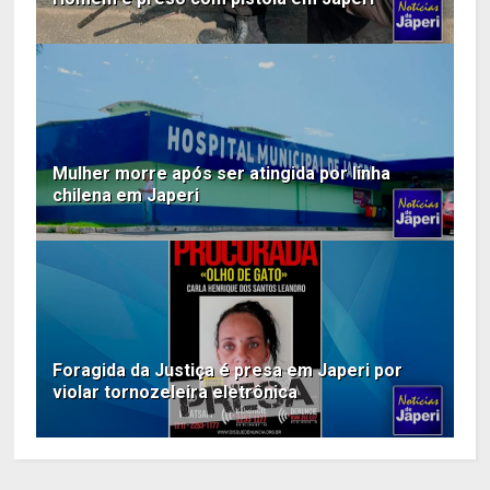
Mulher morre após ser atingida por linha
chilena em Japeri
Foragida da Justiça é presa em Japeri por
violar tornozeleira eletrônica