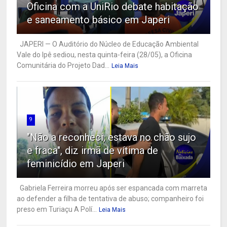
Oficina com a UniRio debate habitação
e saneamento básico em Japeri
JAPERI — O Auditório do Núcleo de Educação Ambiental
Vale do Ipê sediou, nesta quinta-feira (28/05), a Oficina
Comunitária do Projeto Dad...
Leia Mais
9
"Não a reconheci, estava no chão sujo
e fraca", diz irmã de vítima de
feminicídio em Japeri
Gabriela Ferreira morreu após ser espancada com marreta
ao defender a filha de tentativa de abuso; companheiro foi
preso em Turiaçu A Polí...
Leia Mais