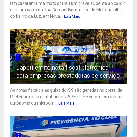
Um casal em uma moto sofreu um grave acidente ao colidir
com um carro na Rua Coronel Bernardino de Melo, na altura
do bairro da Luz, em Nova...
Leia Mais
4
Japeri emite nota fiscal eletrônica
para empresas prestadoras de serviço
As notas fiscais e as guias do ISS são geradas no portal da
Prefeitura pelo contribuinte JAPERI - Se você é empresário,
autônomo ou microem...
Leia Mais
5