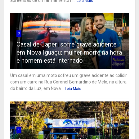
apreensão de um armamento n...
Leia Mais
3
Casal de Japeri sofre grave acidente
em Nova Iguaçu; mulher morre na hora
e homem está internado
Um casal em uma moto sofreu um grave acidente ao colidir
com um carro na Rua Coronel Bernardino de Melo, na altura
do bairro da Luz, em Nova...
Leia Mais
4