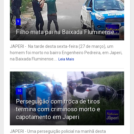
9
Filho mata pai na Baixada Fluminense
JAPERI - Na tarde desta sexta-feira (27 de março), um
homem foi morto no bairro Engenheiro Pedreira, em Japeri,
na Baixada Fluminense....
Leia Mais
10
Perseguição com troca de tiros
termina com criminoso morto e
capotamento em Japeri
JAPERI - Uma perseguição policial na manhã desta