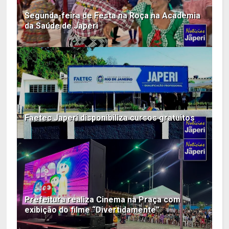
Segunda-feira de Festa na Roça na Academia
da Saúde de Japeri
Faetec Japeri disponibiliza cursos gratuitos
Prefeitura realiza Cinema na Praça com
exibição do filme “Divertidamente”