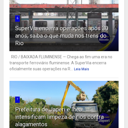
6
SuperVia encerra operações após 30
anos; saiba o que muda nos trens do
Rio
RIO / BAIXADA FLUMINENSE — Chega ao fim uma era no
transporte ferroviário fluminense. A SuperVia encerra
oficialmente suas operações na R...
Leia Mais
7
Prefeitura de Japeri e Inea
intensificam limpeza de rios contra
alagamentos