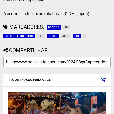
A ocorrência foi encaminhada à 63ª DP (Japeri).
MARCADORES:
baixada
187
Baixada Fluminense
Japeri
PRF
764
2344
4
COMPARTILHAR:
RECOMENDADO PARA VOCÊ