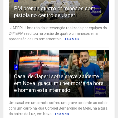
PM prende quatro criminosos com
pistola no centro de Japeri
JAPERI - Uma rápida intervenção realizada por equipes do
24º BPM resultou na prisão de quatro criminosos e na
apreensão de um armamento n...
Leia Mais
3
Casal de Japeri sofre grave acidente
em Nova Iguaçu; mulher morre na hora
e homem está internado
Um casal em uma moto sofreu um grave acidente ao colidir
com um carro na Rua Coronel Bernardino de Melo, na altura
do bairro da Luz, em Nova...
Leia Mais