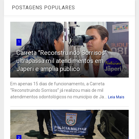
POSTAGENS POPULARES
1
Carreta "Reconstruindo Sorrisos"
ultrapassa mil atendimentos em
Japeri e amplia público
Em apenas 15 dias de funcionamento, a Carreta
“Reconstruindo Sorrisos” já realizou mais de mil
atendimentos odontológicos no município de Ja...
Leia Mais
2