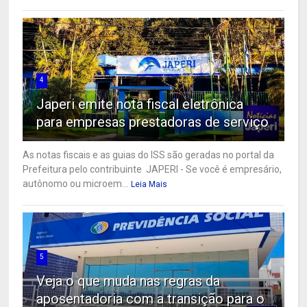
4
Japeri emite nota fiscal eletrônica
para empresas prestadoras de serviço
As notas fiscais e as guias do ISS são geradas no portal da
Prefeitura pelo contribuinte JAPERI - Se você é empresário,
autônomo ou microem...
Leia Mais
5
Veja o que muda nas regras da
aposentadoria com a transição para o