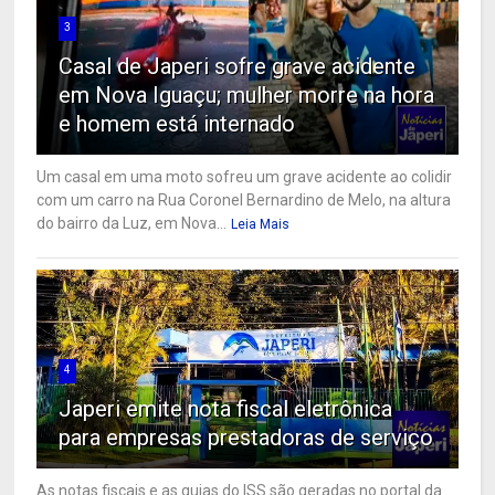
3
Casal de Japeri sofre grave acidente
em Nova Iguaçu; mulher morre na hora
e homem está internado
Um casal em uma moto sofreu um grave acidente ao colidir
com um carro na Rua Coronel Bernardino de Melo, na altura
do bairro da Luz, em Nova...
Leia Mais
4
Japeri emite nota fiscal eletrônica
para empresas prestadoras de serviço
As notas fiscais e as guias do ISS são geradas no portal da