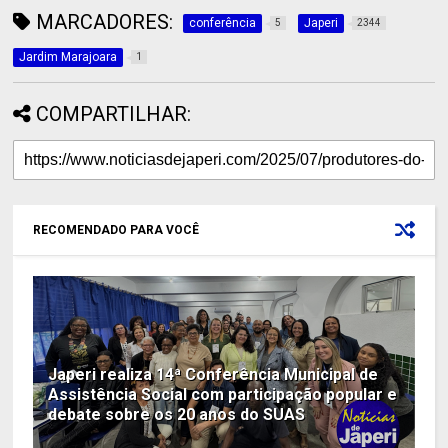
MARCADORES:
conferência
Japeri
5
2344
Jardim Marajoara
1
COMPARTILHAR:
RECOMENDADO PARA VOCÊ
Japeri realiza 14ª Conferência Municipal de
Assistência Social com participação popular e
debate sobre os 20 anos do SUAS