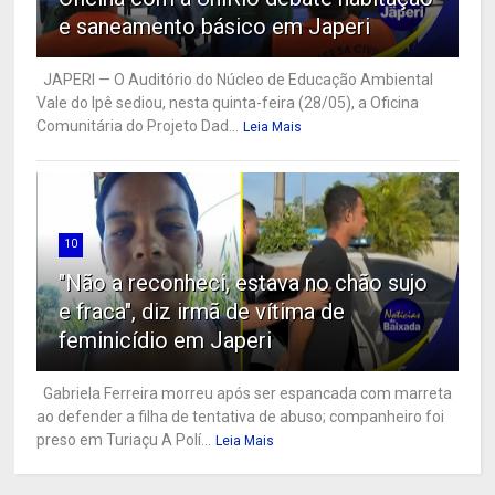
e saneamento básico em Japeri
JAPERI — O Auditório do Núcleo de Educação Ambiental
Vale do Ipê sediou, nesta quinta-feira (28/05), a Oficina
Comunitária do Projeto Dad...
Leia Mais
10
"Não a reconheci, estava no chão sujo
e fraca", diz irmã de vítima de
feminicídio em Japeri
Gabriela Ferreira morreu após ser espancada com marreta
ao defender a filha de tentativa de abuso; companheiro foi
preso em Turiaçu A Polí...
Leia Mais